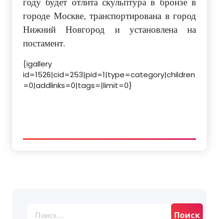
году будет отлита скульптура в бронзе в
городе Москве, транспортирована в город
Нижний Новгород и установлена на
постамент.
{igallery
id=1526|cid=253|pid=1|type=category|children
=0|addlinks=0|tags=|limit=0}
Найти: