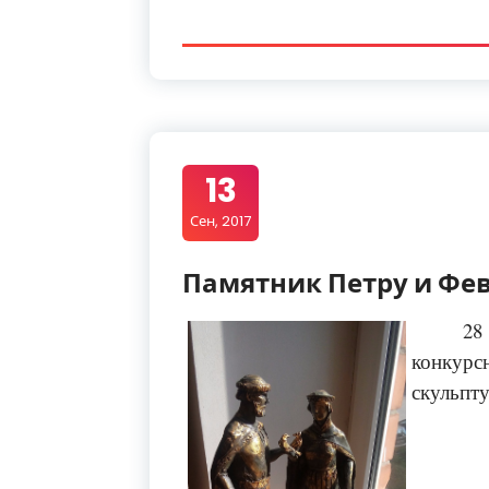
13
Сен, 2017
Памятник Петру и Фе
28
конкур
скульпт