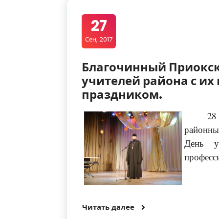
27
Сен, 2017
Благочинный Приокск
учителей района с и
праздником.
28
районны
День 
професс
Читать далее