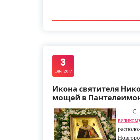
3
Сен, 2017
Икона святителя Нико
мощей в Пантелеимо
С 
велико
распол
Новгор