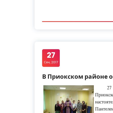
27
Сен, 2017
В Приокском районе о
27
Приокс
настояте
Пантеле