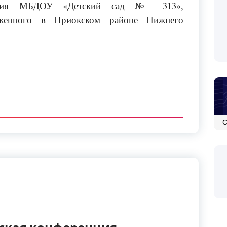
ения МБДОУ «Детский сад № 313»,
оженного в Приокском районе Нижнего
Ар
со