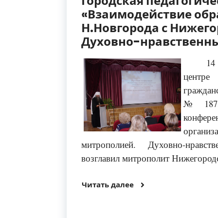
Городская педагогич
«Взаимодействие обр
Н.Новгорода с Нижег
Духовно-нравственны
14
центре
граждан
№187» 
конфере
организ
митрополией. Духовно-нравст
возглавил митрополит Нижегородс
Читать далее