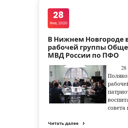
28
Фев, 2020
В Нижнем Новгороде 
рабочей группы Общес
МВД России по ПФО
28
Поляк
рабо
патри
воспи
совета
Читать далее