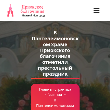
Перейти
к
содержимому
В
Пантелеимоновск
ом храме
Приокского
благочиния
отметили
престольный
праздник
Главная страница
-
Главная
-
В
Пантелеимоновском