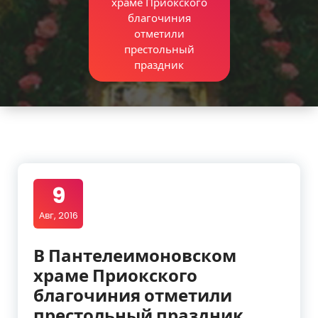
храме Приокского
благочиния
отметили
престольный
праздник
9
Авг, 2016
В Пантелеимоновском
храме Приокского
благочиния отметили
престольный праздник