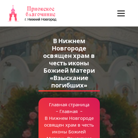
Перейти
к
содержимому
В Нижнем
Новгороде
освящен храм в
честь иконы
Божией Матери
«Взыскание
погибших»
Главная страница
-
Главная
-
В Нижнем Новгороде
освящен храм в честь
иконы Божией