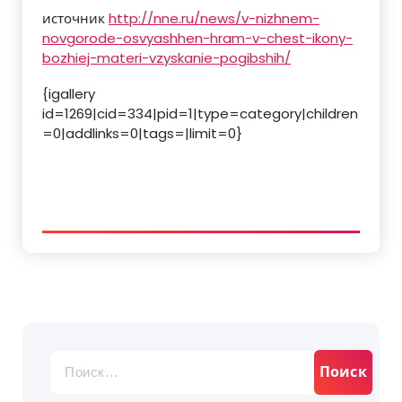
источник
http://nne.ru/news/v-nizhnem-
novgorode-osvyashhen-hram-v-chest-ikony-
bozhiej-materi-vzyskanie-pogibshih/
{igallery
id=1269|cid=334|pid=1|type=category|children
=0|addlinks=0|tags=|limit=0}
Найти: