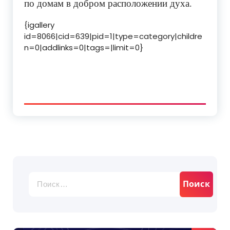
по домам в добром расположении духа.
{igallery
id=8066|cid=639|pid=1|type=category|childre
n=0|addlinks=0|tags=|limit=0}
Найти: