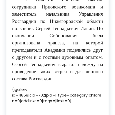
сотрудники Приокского военкомата и
заместитель начальника Управления
Росгвардии по Нижегородской области
полковник Сергей Геннадьевич Ильин. По
окончании Соборования была
организована трапеза, на которой
преподаватели Академии поделились друг
с другом и с гостями духовным опытом.
Сергей Геннадьевич выразил надежду на
проведение таких встреч и для личного
состава Росгвардии.
{igallery
id=4858|cid=702|pid=1|type=category|childre
n=0|addlinks=0|tags=|limit=0}