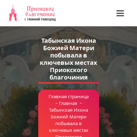
Перейти
к
содержимому
Табынская Икона
Божией Матери
побывала в
ключевых местах
Приокского
благочиния
Главная страница
-
Главная
-
Табынская Икона
Божией Матери
побывала в
ключевых местах
Приокского