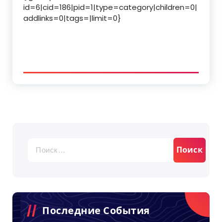
id=6|cid=186|pid=1|type=category|children=0|
addlinks=0|tags=|limit=0}
Найти:
Последние События