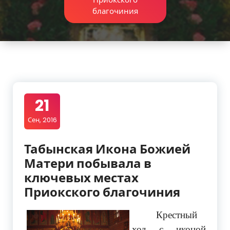
благочиния
21
Сен, 2016
Табынская Икона Божией
Матери побывала в
ключевых местах
Приокского благочиния
Крестный
ход с иконой