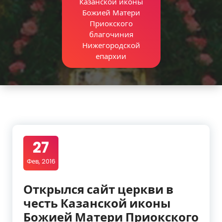
Казанской иконы
Божией Матери
Приокского
благочиния
Нижегородской
епархии
27
Фев, 2016
Открылся сайт церкви в
честь Казанской иконы
Божией Матери Приокского