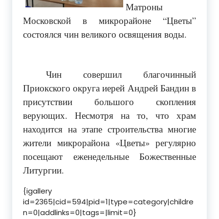
Матроны
Московской в микрорайоне “Цветы”
состоялся чин великого освящения воды.
Чин совершил благочинный
Приокского округа иерей Андрей Бандин в
присутствии большого скопления
верующих. Несмотря на то, что храм
находится на этапе строительства многие
жители микрорайона «Цветы» регулярно
посещают еженедельные Божественные
Литургии.
{igallery
id=2365|cid=594|pid=1|type=category|childre
n=0|addlinks=0|tags=|limit=0}