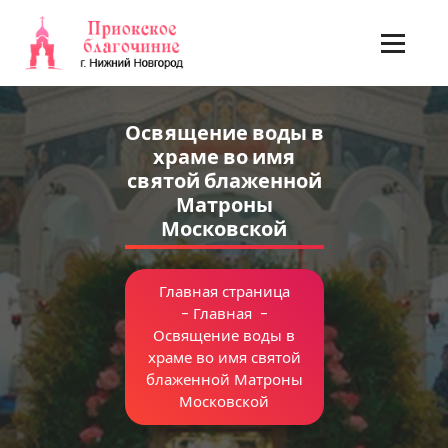
Перейти
к
содержимому
Освящение воды в
храме во имя
святой блаженной
Матроны
Московской
Главная страница
-
Главная
-
Освящение воды в
храме во имя святой
блаженной Матроны
Московской