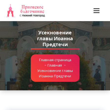
Перейти
к
содержимому
Усекновение
главы Иоанна
Предтечи
Главная страница
-
Главная
-
Усекновение главы
Иоанна Предтечи