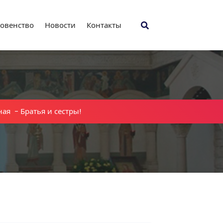
овенство
Новости
Контакты
ная
-
Братья и сестры!