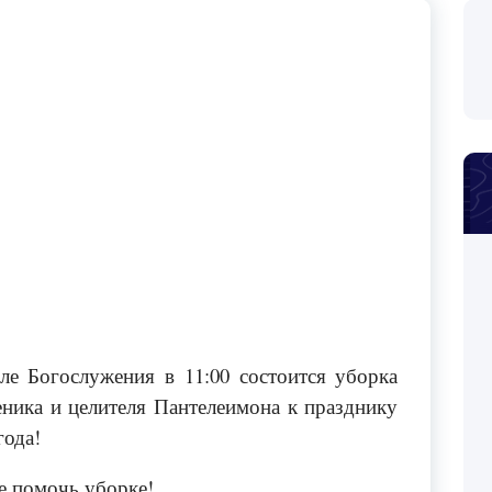
сле Богослужения в 11:00 состоится уборка
еника и целителя Пантелеимона к празднику
года!
 помочь уборке!