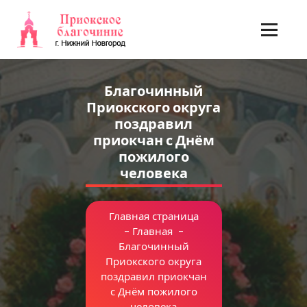
Перейти
к
содержимому
Благочинный
Приокского округа
поздравил
приокчан с Днём
пожилого
человека
Главная страница
-
Главная
-
Благочинный
Приокского округа
поздравил приокчан
с Днём пожилого
человека