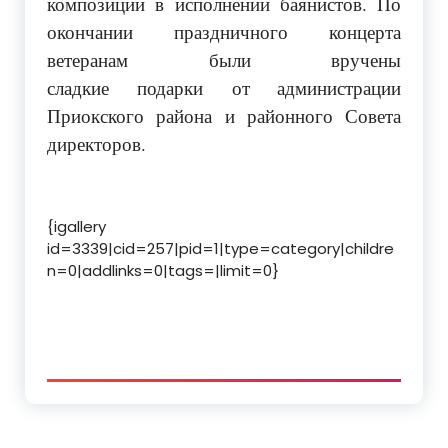
композиции в исполнении баянистов. По
окончании праздничного концерта
ветеранам были вручены
сладкие подарки от администрации
Приокского района и районного Совета
директоров.
{igallery
id=3339|cid=257|pid=1|type=category|childre
n=0|addlinks=0|tags=|limit=0}