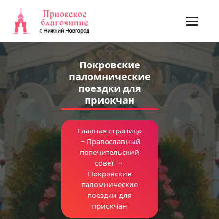
Перейти
к
содержимому
Покровские
паломнические
поездки для
приокчан
Главная страница
-
Православный
попечительский
совет
-
Покровские
паломнические
поездки для
приокчан