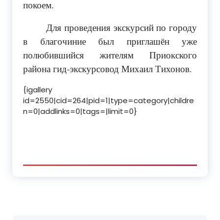
покоем.
Для проведения экскурсий по городу
в благочиние был приглашён уже
полюбившийся жителям Приокского
района гид-экскурсовод Михаил Тихонов.
{igallery
id=2550|cid=264|pid=1|type=category|childre
n=0|addlinks=0|tags=|limit=0}