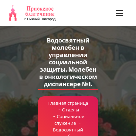
Перейти
к
содержимому
Водосвятный
молебен в
управлении
социальной
защиты. Молебен
в онкологическом
диспансере №1.
Главная страница
-
Отделы
-
Социальное
служение
-
Водосвятный