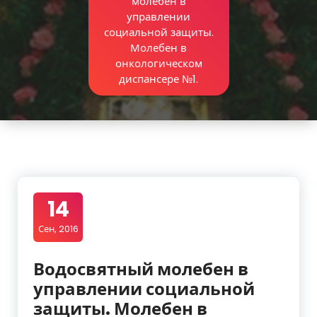
молебен в
управлении
социальной защиты.
Молебен в
онкологическом
диспансере №1.
14
Сен, 2016
Водосвятный молебен в
управлении социальной
защиты. Молебен в