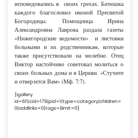
исповедовались в своих грехах. Батюшка
каждого благословил иконой Пресвятой
Богородицы. Помощница Ирина
Александровна Лаврова раздала газеты
«Нижегородские ведомости» и листовки
больными и их родственникам, которые
также присутствовали на молебне. Отец
Виктор настойчиво советовал молиться о
своих больных дома и в Церкви. «Стучите
и отверзется Вам» (Мф. 7:7).
{igallery
id=611|cid=179|pid=1|type=category|children=
0|addlinks=0|tags=|limit=0}