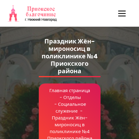
Перейти
к
содержимому
Праздник Жён-
мироносиц в
поликлинике №4
Приокского
района
Главная страница
-
Отделы
-
Социальное
служение
-
Праздник Жён-
мироносиц в
поликлинике №4
Приокского района