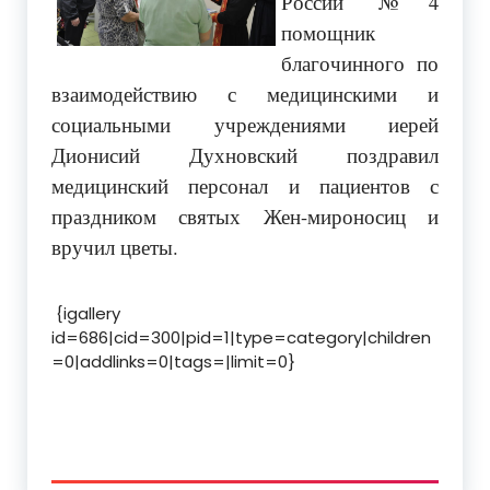
России №4
помощник
благочинного по
взаимодействию с медицинскими и
социальными учреждениями иерей
Дионисий Духновский поздравил
медицинский персонал и пациентов с
праздником святых Жен-мироносиц и
вручил цветы.
{igallery
id=686|cid=300|pid=1|type=category|children
=0|addlinks=0|tags=|limit=0}