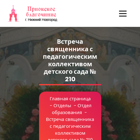
Перейти
к
содержимому
Встреча
священника с
педагогическим
коллективом
детского сада №
210
Главная страница
-
Отделы
-
Отдел
образования
-
Встреча священника
с педагогическим
коллективом
детского сада № 210