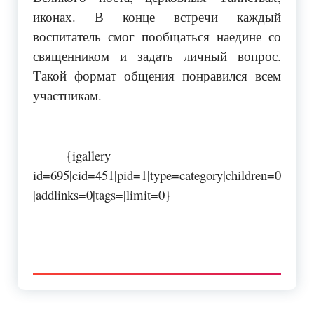
иконах. В конце встречи каждый
воспитатель смог пообщаться наедине со
священником и задать личный вопрос.
Такой формат общения понравился всем
участникам.
{igallery
id=695|cid=451|pid=1|type=category|children=0
|addlinks=0|tags=|limit=0}