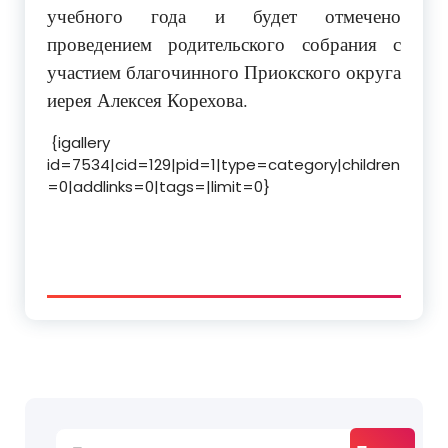
учебного года и будет отмечено
проведением родительского собрания с
участием благочинного Приокского округа
иерея Алексея Корехова.
{igallery
id=7534|cid=129|pid=1|type=category|children
=0|addlinks=0|tags=|limit=0}
Найти: