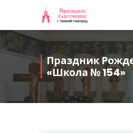
Перейти
к
содержимому
Праздник Рожде
«Школа № 154»