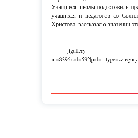
Учащиеся школы подготовили пра
учащихся и педагогов со Свят
Христова, рассказал о значении эт
{igallery
id=8296|cid=592|pid=1|type=category|