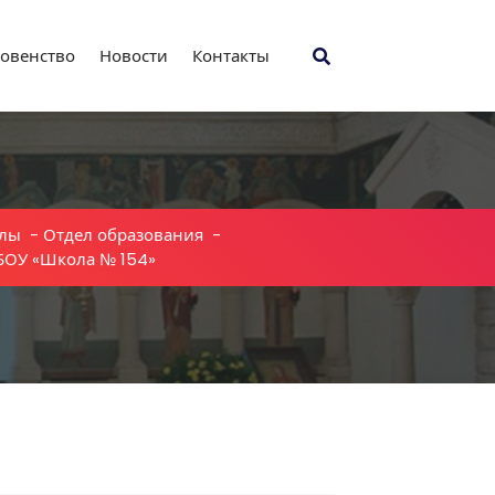
овенство
Новости
Контакты
лы
-
Отдел образования
-
БОУ «Школа № 154»