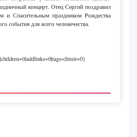
здничный концерт. Отец Сергий поздравил
ым и Спасительным праздником Рождества
ого события для всего человечества.
children=0|addlinks=0|tags=|limit=0}