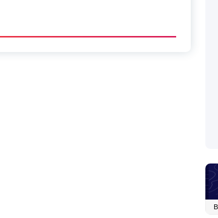
Ар
со