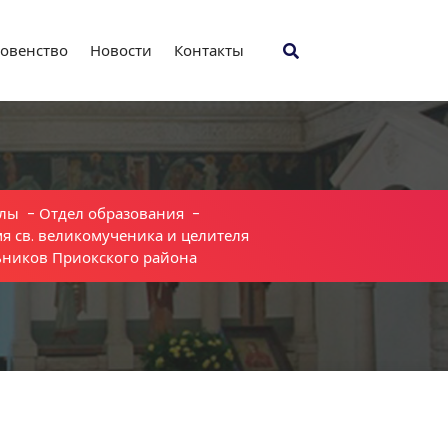
овенство
Новости
Контакты
лы
-
Отдел образования
-
мя св. великомученика и целителя
ников Приокского района