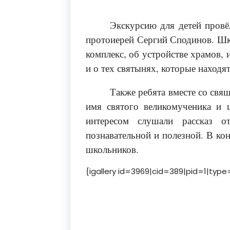
Экскурсию для детей пров
протоиерей Сергий Сподинов. Шко
комплекс, об устройстве храмов, 
и о тех святынях, которые находя
Также ребята вместе со свя
имя святого великомученика и 
интересом слушали рассказ о
познавательной и полезной. В ко
школьников.
{igallery id=3969|cid=389|pid=1|typ