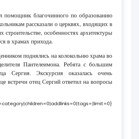
ёл помощник благочинного по образованию
льникам рассказали о церквях, входящих в
их строительстве, особенностях архитектуры
тся в храмах прихода.
щенником поднялись на колокольню храма во
целителя Пантелеимона. Ребята с большим
тца Сергия. Экскурсия оказалась очень
нце встречи отец Сергий ответил на вопросы
e=category|children=0|addlinks=0|tags=|limit=0}