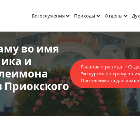
Богослужения
Приходы
Отделы
Дух
аму во имя
ника и
Главная страница
-
Отде
елеимона
Экскурсия по храму во и
Пантелеимона для школь
 Приокского