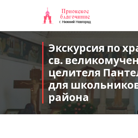
Перейти
к
содержимому
Экскурсия по хр
св. великомуче
целителя Пант
для школьников
района