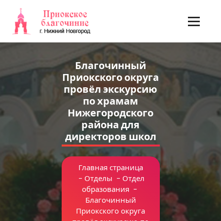
Перейти
к
содержимому
Благочинный
Приокского округа
провёл экскурсию
по храмам
Нижегородского
района для
директоров школ
Главная страница
-
Отделы
-
Отдел
образования
-
Благочинный
Приокского округа