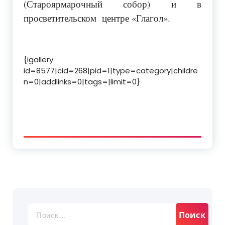
(Староярмарочный собор) и в
просветительском центре «Глагол».
{igallery
id=8577|cid=268|pid=1|type=category|childre
n=0|addlinks=0|tags=|limit=0}
Найти: