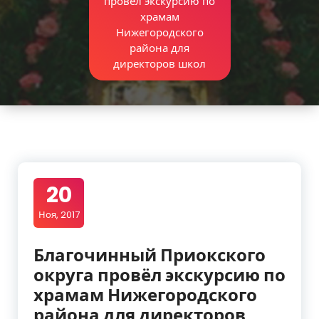
провёл экскурсию по
храмам
Нижегородского
района для
директоров школ
20
Ноя, 2017
Благочинный Приокского
округа провёл экскурсию по
храмам Нижегородского
района для директоров