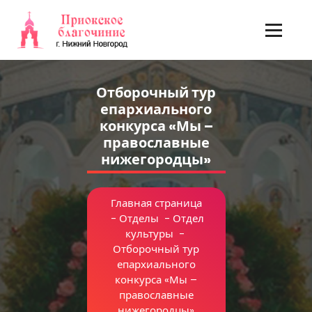
Перейти
к
содержимому
Отборочный тур
епархиального
конкурса «Мы –
православные
нижегородцы»
Главная страница
-
Отделы
-
Отдел
культуры
-
Отборочный тур
епархиального
конкурса «Мы –
православные
нижегородцы»