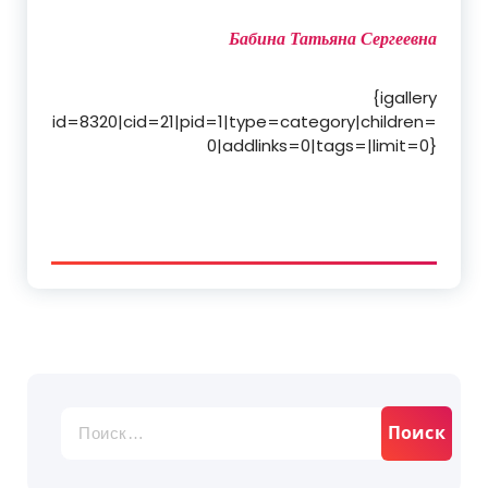
Бабина Татьяна Сергеевна
{igallery
id=8320|cid=21|pid=1|type=category|children=
0|addlinks=0|tags=|limit=0}
Найти: