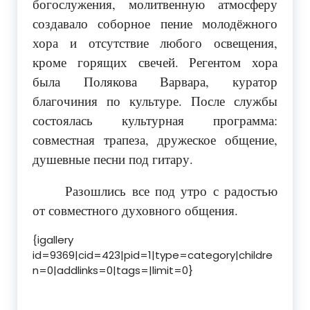
богослужения, молитвенную атмосферу
создавало соборное пение молодёжного
хора и отсутствие любого освещения,
кроме горящих свечей. Регентом хора
была Полякова Варвара, куратор
благочиния по культуре. После службы
состоялась культурная программа:
совместная трапеза, дружеское общение,
душевные песни под гитару.
Разошлись все под утро с радостью
от совместного духовного общения.
{igallery
id=9369|cid=423|pid=1|type=category|childre
n=0|addlinks=0|tags=|limit=0}