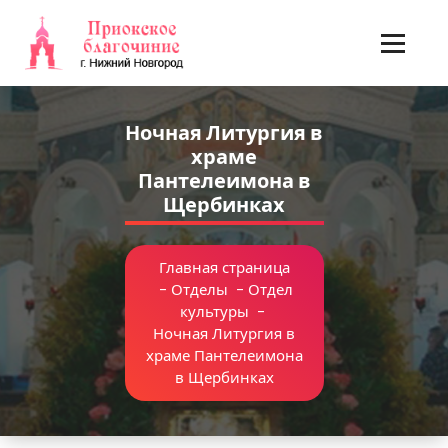
Перейти
к
содержимому
Ночная Литургия в
храме
Пантелеимона в
Щербинках
Главная страница
-
Отделы
-
Отдел
культуры
-
Ночная Литургия в
храме Пантелеимона
в Щербинках