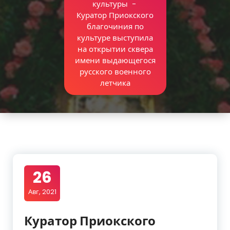
культуры
-
Куратор Приокского
благочиния по
культуре выступила
на открытии сквера
имени выдающегося
русского военного
летчика
26
Авг, 2021
Куратор Приокского