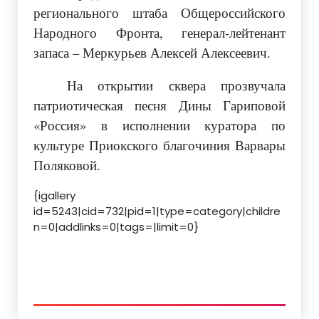
регионального штаба Общероссийского
Народного Фронта, генерал-лейтенант
запаса – Меркурьев Алексей Алексеевич.
На открытии сквера прозвучала
патриотическая песня Дины Гариповой
«Россия» в исполнении куратора по
культуре Приокского благочиния Варвары
Поляковой.
{igallery
id=5243|cid=732|pid=1|type=category|childre
n=0|addlinks=0|tags=|limit=0}