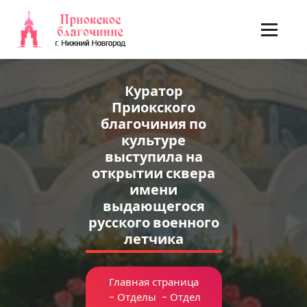
Перейти
к
содержимому
Куратор
Приокского
благочиния по
культуре
выступила на
открытии сквера
имени
выдающегося
русского военного
летчика
Главная страница
-
Отделы
-
Отдел