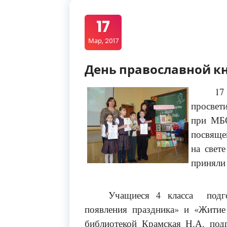
17
Мар, 2017
День православной к
1
просвет
при МБ
посвяще
на свет
приняли 
Учащиеся 4 класса подго
появления праздника» и «Житие
библиотекой Крамская Н.А. подг