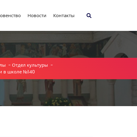
овенство
Новости
Контакты
лы
-
Отдел культуры
-
и в школе №140