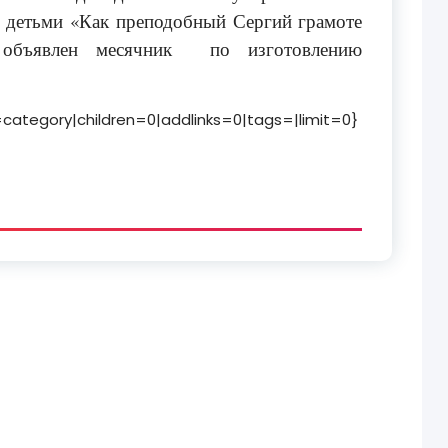
с детьми «Как преподобный Сергий грамоте
 объявлен месячник по изготовлению
=category|children=0|addlinks=0|tags=|limit=0}