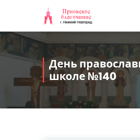
Перейти
к
содержимому
День православ
школе №140