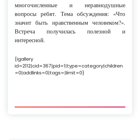
многочисленные и неравнодушные
вопросы ребят. Тема обсуждения: «Что
значит быть нравственным человеком?».
Встреча получилась полезной и
интересной.
{igallery
id=2112|cid=367|pid=1|type=category|children
=0|addlinks=0|tags=|limit=0}