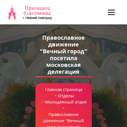
Перейти
к
содержимому
Православное
движение
“Вечный город”
посетила
московская
делегация
Главная страница
-
Отделы
-
Молодежный отдел
-
Православное
движение “Вечный
город” посетила