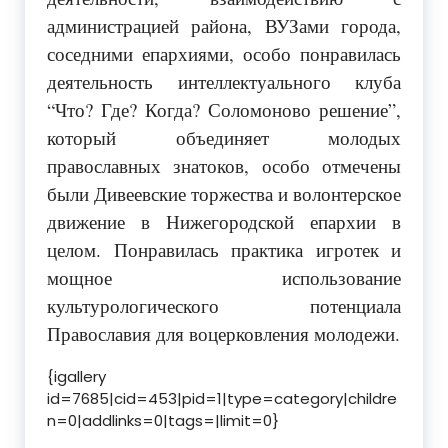
администрацией района, ВУЗами города,
соседними епархиями, особо понравилась
деятельность интеллектуального клуба
“Что? Где? Когда? Соломоново решение”,
который объединяет молодых
православных знатоков, особо отмечены
были Дивеевские торжества и волонтерское
движение в Нижегородской епархии в
целом. Понравилась практика игротек и
мощное использование
культурологического потенциала
Православия для воцерковления молодежи.
{igallery
id=7685|cid=453|pid=1|type=category|childre
n=0|addlinks=0|tags=|limit=0}