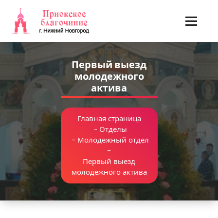
Перейти
к
содержимому
Первый выезд
молодежного
актива
Главная страница
-
Отделы
-
Молодежный отдел
-
Первый выезд
молодежного актива