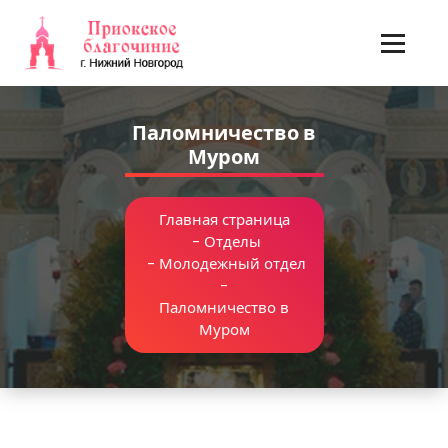
Перейти
к
содержимому
Паломничество в
Муром
Главная страница
-
Отделы
-
Молодежный отдел
-
Паломничество в
Муром