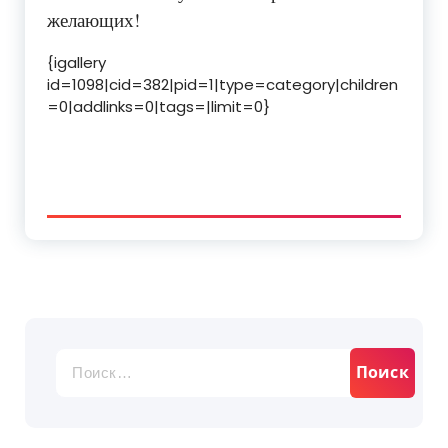
желающих!
{igallery
id=1098|cid=382|pid=1|type=category|children
=0|addlinks=0|tags=|limit=0}
Найти: