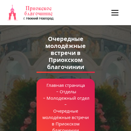
Перейти
к
содержимому
Очередные
молодёжные
встречи в
Приокском
благочинии
Главная страница
-
Отделы
-
Молодежный отдел
-
Очередные
молодёжные встречи
в Приокском
благочинии