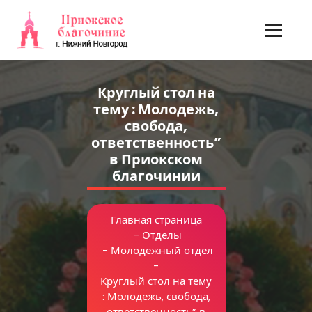
Перейти
к
содержимому
Круглый стол на
тему : Молодежь,
свобода,
ответственность”
в Приокском
благочинии
Главная страница
-
Отделы
-
Молодежный отдел
-
Круглый стол на тему
: Молодежь, свобода,
ответственность” в