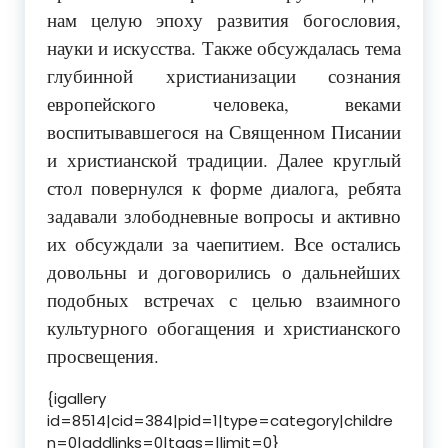
нам целую эпоху развития богословия,
науки и искусства. Также обсуждалась тема
глубинной христианизации сознания
европейского человека, веками
воспитывавшегося на Священном Писании
и христианской традиции. Далее круглый
стол повернулся к форме диалога, ребята
задавали злободневные вопросы и активно
их обсуждали за чаепитием. Все остались
довольны и договорились о дальнейших
подобных встречах с целью взаимного
культурного обогащения и христианского
просвещения.
{igallery
id=8514|cid=384|pid=1|type=category|childre
n=0|addlinks=0|tags=|limit=0}