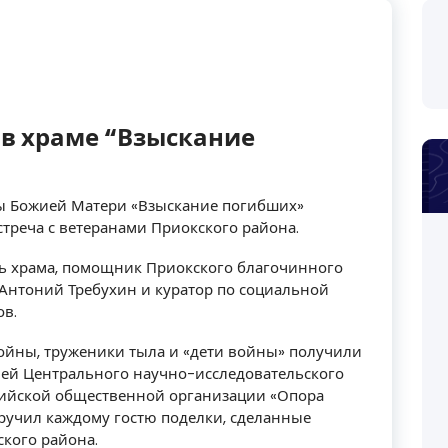
 в храме “Взыскание
оны Божией Матери «Взыскание погибших»
стреча с ветеранами Приокского района.
ль храма, помощник Приокского благочинного
Антоний Требухин и куратор по социальной
ов.
ойны, труженики тыла и «дети войны» получили
лей Центрального научно-исследовательского
сийской общественной организации «Опора
ручил каждому гостю поделки, сделанные
кого района.