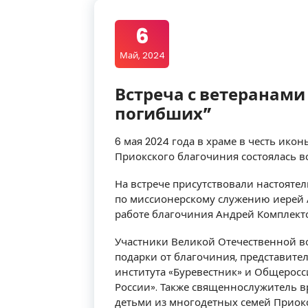
6
Май, 2024
Встреча с ветеранами
погибших”
6 мая 2024 года в храме в честь ик
Приокского благочиния состоялась в
На встрече присутствовали настояте
по миссионерскому служению иерей 
работе благочиния Андрей Комплект
Участники Великой Отечественной в
подарки от благочиния, представите
института «Буревестник» и Общерос
России». Также священнослужитель в
детьми из многодетных семей Приокс