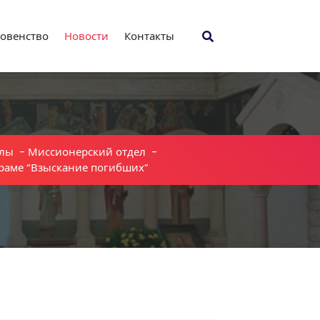
овенство
Новости
Контакты
лы
-
Миссионерский отдел
-
храме “Взыскание погибших”