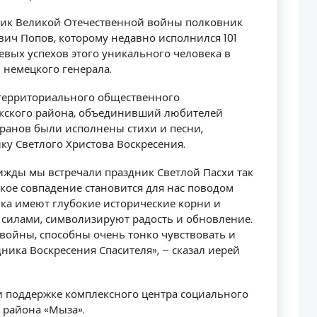
тник Великой Отечественной войны полковник
вич Попов, которому недавно исполнился 101
евых успехов этого уникального человека в
 немецкого генерала.
территориального общественного
кского района, объединивший любителей
еранов были исполнены стихи и песни,
у Светлого Христова Воскресения.
ижды мы встречали праздник Светлой Пасхи так
акое совпадение становится для нас поводом
ника имеют глубокие исторические корни и
силами, символизируют радость и обновление.
войны, способны очень тонко чувствовать и
ика Воскресения Спасителя», – сказал иерей
 поддержке комплексного центра социального
 района «Мыза».