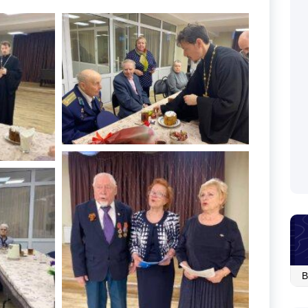
Ар
со