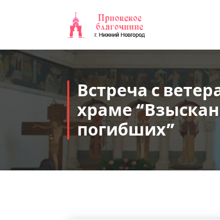
Перейти
к
содержимому
Встреча с ветер
храме “Взыска
погибших”