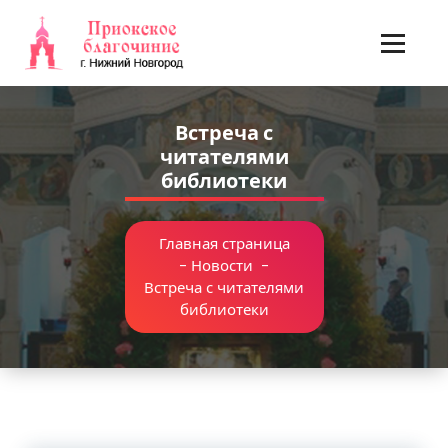
Перейти
к
содержимому
Встреча с
читателями
библиотеки
Главная страница
-
Новости
-
Встреча с читателями
библиотеки