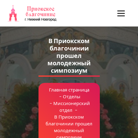
Перейти
к
содержимому
В Приокском
благочинии
прошел
молодежный
симпозиум
Главная страница
-
Отделы
-
Миссионерский
отдел
-
В Приокском
благочинии прошел
молодежный
симпозиум