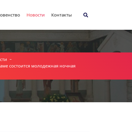
овенство
Новости
Контакты
сти
-
аме состоится молодежная ночная