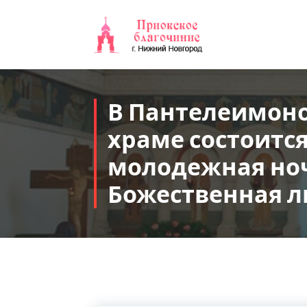
Перейти
к
содержимому
В Пантелеимон
храме состоитс
молодежная но
Божественная л