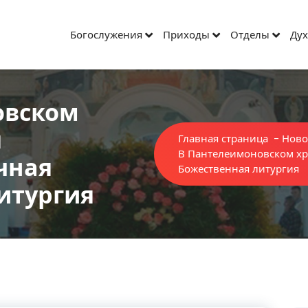
Богослужения
Приходы
Отделы
Дух
овском
я
Главная страница
-
Ново
В Пантелеимоновском хр
чная
Божественная литургия
итургия