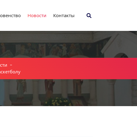
овенство
Новости
Контакты
сти
-
аскетболу