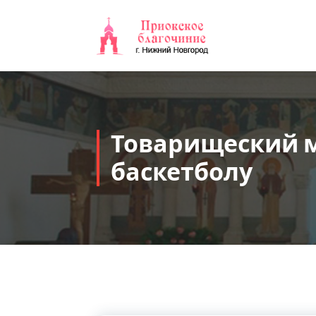
Перейти
к
содержимому
Товарищеский м
баскетболу