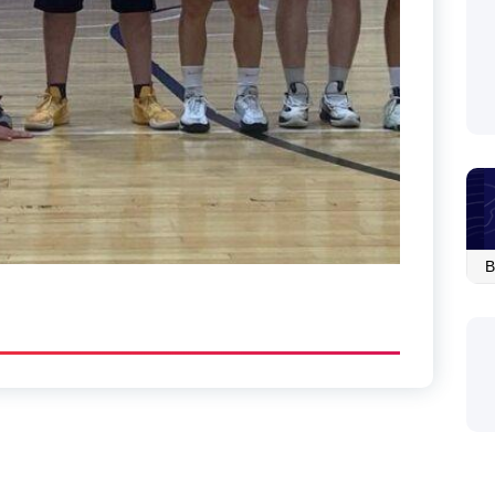
Ар
со