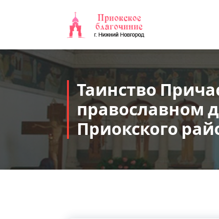
Перейти
к
содержимому
Таинство Прича
православном д
Приокского рай