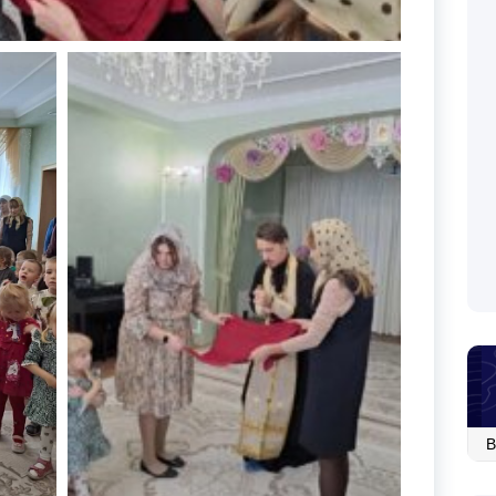
Ар
со