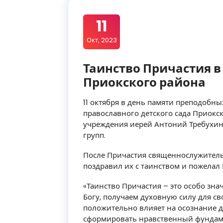
11
Окт, 2023
Таинство Причастия в
Приокского района
11 октября в день памяти преподобн
православного детского сада Приокс
учреждения иерей Антоний Требухин
групп.
После Причастия священнослужитель 
поздравил их с таинством и пожелал
«Таинство Причастия – это особо зн
Богу, получаем духовную силу для св
положительно влияет на осознание д
сформировать нравственный фундаме