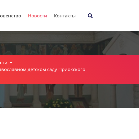
овенство
Новости
Контакты
сти
-
авославном детском саду Приокского