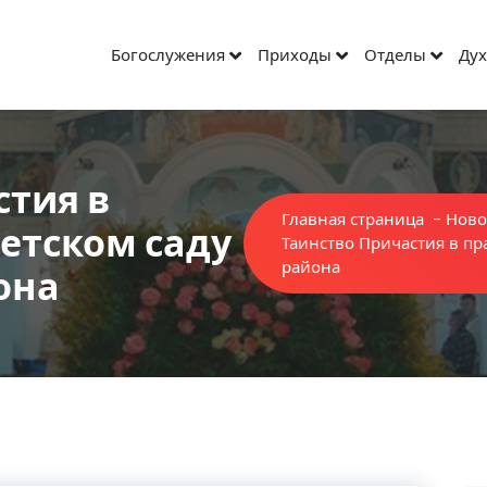
Богослужения
Приходы
Отделы
Дух
стия в
Главная страница
-
Ново
етском саду
Таинство Причастия в пр
района
она