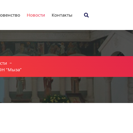
овенство
Новости
Контакты
сти
-
ОН “Мыза”