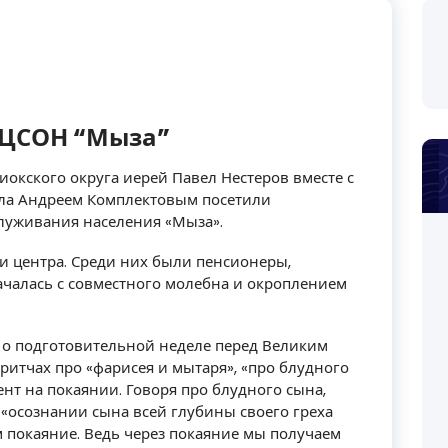
КЦСОН “Мыза”
окского округа иерей Павел Нестеров вместе с
ла Андреем Комплектовым посетили
луживания населения «Мыза».
и центра. Среди них были пенсионеры,
ачалась с совместного молебна и окроплением
л о подготовительной неделе перед Великим
притчах про «фарисея и мытаря», «про блудного
нт на покаянии. Говоря про блудного сына,
 «осознании сына всей глубины своего греха
 покаяние. Ведь через покаяние мы получаем