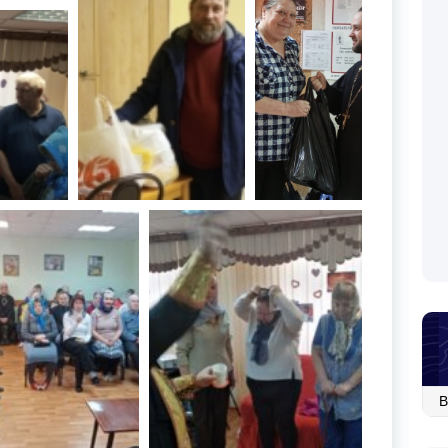
Ар
со