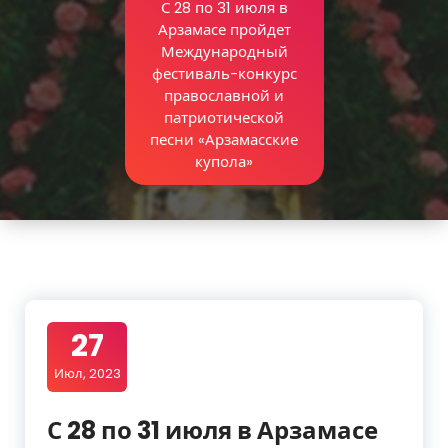
С 28 по 31 июля в
Арзамасе пройдет
Международный
фестиваль-конкурс
православной и
патриотической
песни «Арзамасские
купола»
27
Июл, 2023
С 28 по 31 июля в Арзамасе