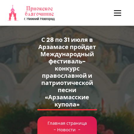
Перейти
к
содержимому
С 28 по 31 июля в
Арзамасе пройдет
Международный
фестиваль-
конкурс
православной и
патриотической
песни
«Арзамасские
купола»
Главная страница
-
Новости
-