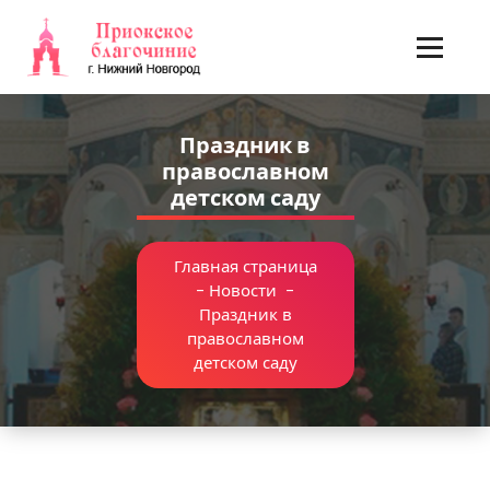
Перейти
к
содержимому
Праздник в
православном
детском саду
Главная страница
-
Новости
-
Праздник в
православном
детском саду