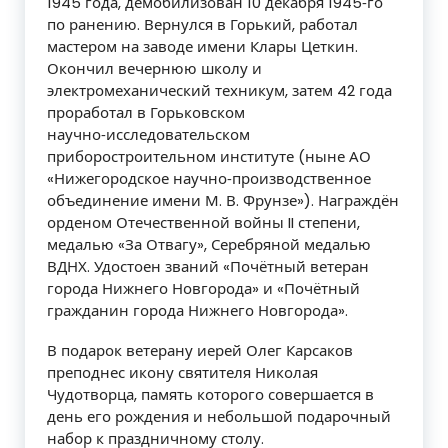
1945 года, демобилизован 10 декабря 1945‑го
по ранению. Вернулся в Горький, работал
мастером на заводе имени Клары Цеткин.
Окончил вечернюю школу и
электромеханический техникум, затем 42 года
проработал в Горьковском
научно‑исследовательском
приборостроительном институте (ныне АО
«Нижегородское научно‑производственное
объединение имени М. В. Фрунзе»). Награждён
орденом Отечественной войны II степени,
медалью «За Отвагу», Серебряной медалью
ВДНХ. Удостоен званий «Почётный ветеран
города Нижнего Новгорода» и «Почётный
гражданин города Нижнего Новгорода».
В подарок ветерану иерей Олег Карсаков
преподнес икону святителя Николая
Чудотворца, память которого совершается в
день его рождения и небольшой подарочный
набор к праздничному столу.