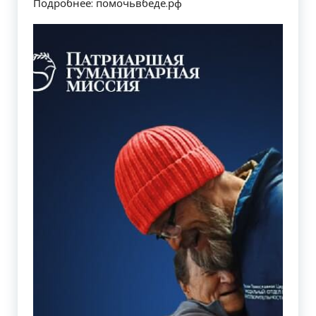
Подробнее: помочьвбеде.рф