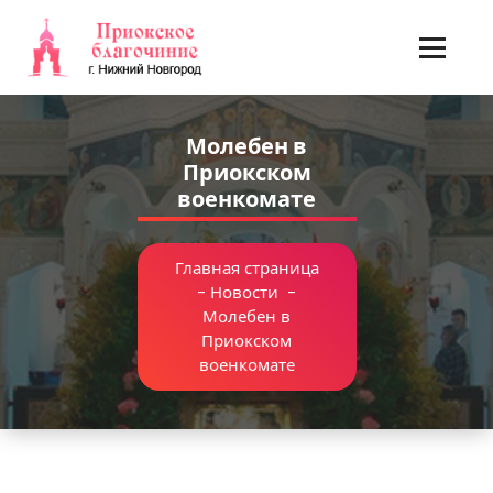
Перейти
к
содержимому
Молебен в
Приокском
военкомате
Главная страница
-
Новости
-
Молебен в
Приокском
военкомате