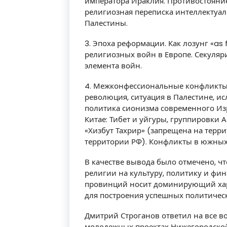
императора Ираклия. Противостояние
религиозная переписка интеллектуал
Палестины.
3. Эпоха реформации. Как лозунг «as
религиозных войн в Европе. Секуляр
элемента войн.
4. Межконфессиональные конфликты 
революция, ситуация в Палестине, и
политика сионизма современного Изр
Китае: Тибет и уйгуры, группировки
«Хизбут Тахрир» (запрещена на терр
территории РФ). Конфликты в южных
В качестве вывода было отмечено, ч
религии на культуру, политику и фи
провинций носит доминирующий хара
для построения успешных политическ
Дмитрий Строганов ответил на все во
молодежных проектах Нижегородской