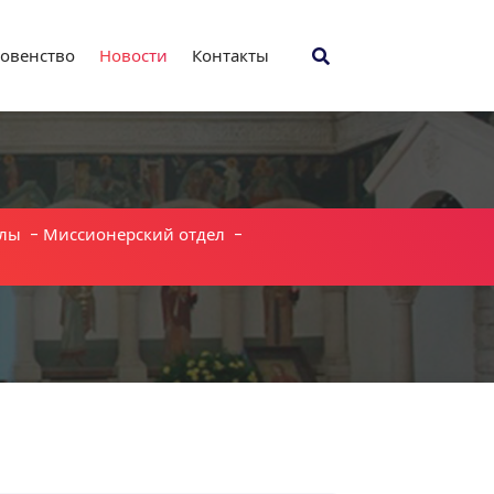
овенство
Новости
Контакты
лы
-
Миссионерский отдел
-