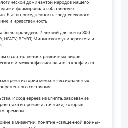
еологической доминантой народов нашего
следие и формировало собственную
ью, быт и повседневность средневекового
ание и нравственность.
ода было проведено 7 лекций для почти 300
Э, НГАТУ, ВГУВТ, Мининского университета и
и.
нтам о соотношениях различных видов
ческого и межконфессионального конфликта
ссмотрена история межконфессиональных
современного состояния:
ства. Исход евреев из Египта, завоевание
рнептаха и прочие источники, которые
го времени.
 войне в Византии, понятие «священной войны»