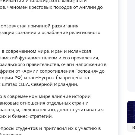
 Византии и Аббасидского халифата и
ов. Феномен крестовых походов от Англии до
 fontes» стал причиной разжигания
изация сознания и ослабление религиозного
в современном мире. Иран и исламская
сламский фундаментализм и его проявления,
аильского правительства, очаги напряжения в
 Африки от «Армии сопротивления Господня» до
итории РФ) и «ан-Нусры» (запрещена на
 штатах США, Северной Ирландии.
то в современном мире влияние истории
нансовые отношения отдельных стран и
ктер, и, следовательно, должно учитываться
их и бизнес-стратегий.
Ар
просы студентов и пригласил их к участию в
со
 епархии.