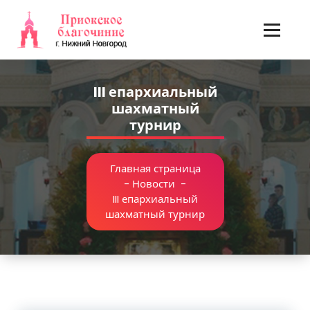
Перейти
к
содержимому
III епархиальный
шахматный
турнир
Главная страница
-
Новости
-
III епархиальный
шахматный турнир