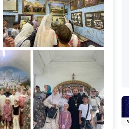
Ар
со