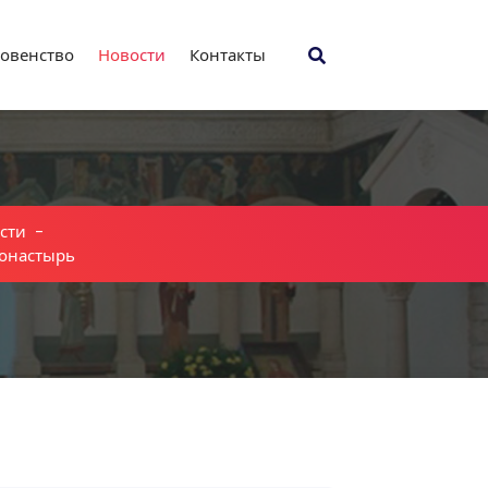
овенство
Новости
Контакты
сти
-
монастырь