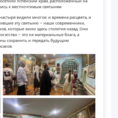
посетили Успенский храм, расположенный на
лись к местночтимым святыням.
настыря видели многое: и времена расцвета, и
вившие эту святыню – наши современники,
ов, которые жили здесь столетия назад. Они
огатство – это не материальные блага, а
аны сохранить и передать будущим
рсаков.