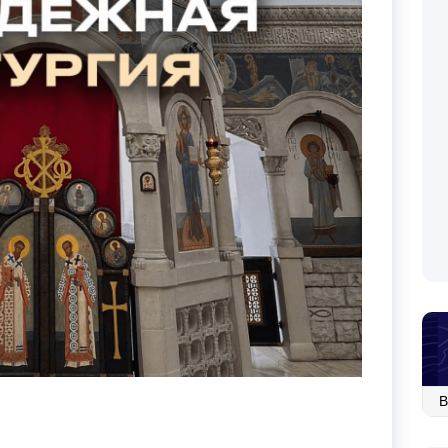
Ар
со