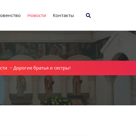
овенство
Новости
Контакты
сти
-
Дорогие братья и сестры!