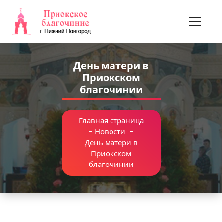
Перейти
к
содержимому
День матери в
Приокском
благочинии
Главная страница
-
Новости
-
День матери в
Приокском
благочинии