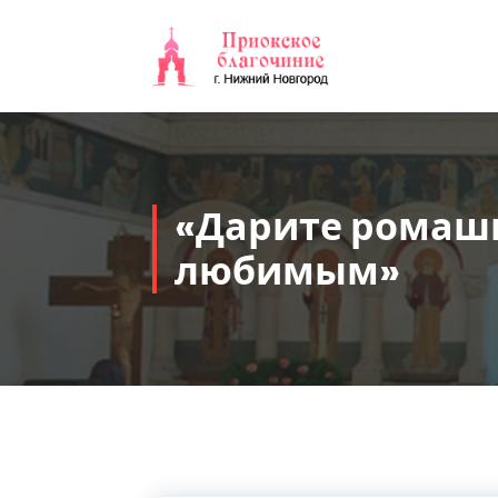
Перейти
к
содержимому
«Дарите ромаш
любимым»