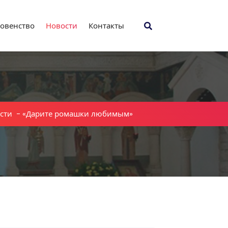
овенство
Новости
Контакты
сти
-
«Дарите ромашки любимым»