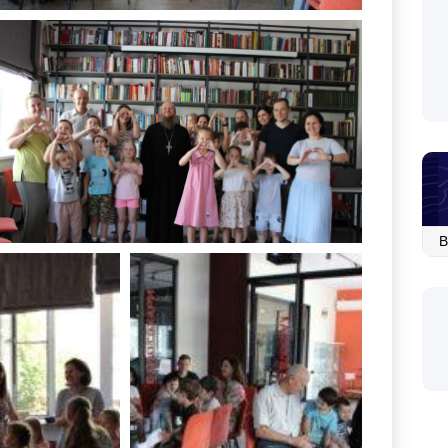
Ар
со