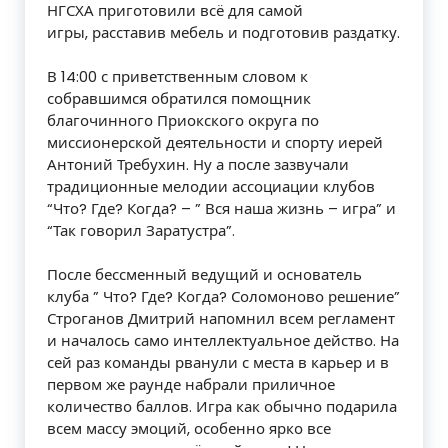
НГСХА приготовили всё для самой
игры, расставив мебель и подготовив раздатку.
В 14:00 с приветственным словом к
собравшимся обратился помощник
благочинного Приокского округа по
миссионерской деятельности и спорту иерей
Антоний Требухин. Ну а после зазвучали
традиционные мелодии ассоциации клубов
“Что? Где? Когда? – ” Вся наша жизнь – игра” и
“Так говорил Заратустра”.
После бессменный ведущий и основатель
клуба ” Что? Где? Когда? Соломоново решение”
Строганов Дмитрий напомнил всем регламент
и началось само интеллектуальное действо. На
сей раз команды рванули с места в карьер и в
первом же раунде набрали приличное
количество баллов. Игра как обычно подарила
всем массу эмоций, особенно ярко все